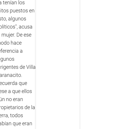
a tenían los
jitos puestos en
sto, algunos
olíticos", acusa
a mujer. De ese
odo hace
eferencia a
lgunos
irigentes de Villa
aranacito.
ecuerda que
ese a que ellos
ún no eran
ropietarios de la
ierra, todos
abían que eran