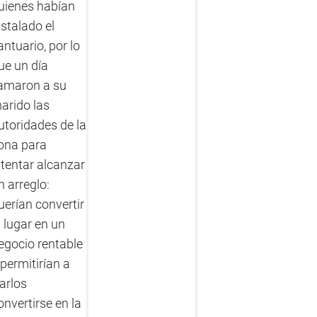
uienes habían
nstalado el
antuario, por lo
ue un día
lamaron a su
arido las
utoridades de la
ona para
ntentar alcanzar
n arreglo:
uerían convertir
l lugar en un
egocio rentable
 permitirían a
arlos
onvertirse en la