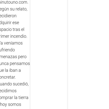
inutouno.com.
egún su relato,
ecidieron
dquirir ese
spacio tras el
rimer incendio.
Ya veníamos
ufriendo
menazas pero
unca pensamos
ue la iban a
oncretar.
uando sucedió,
ecidimos
omprar la tierra
 hoy somos