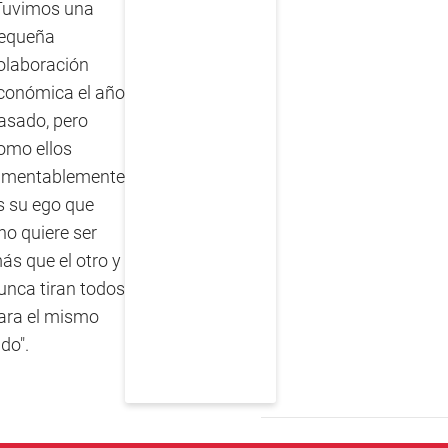
Tuvimos una
equeña
olaboración
conómica el año
asado, pero
omo ellos
amentablemente
s su ego que
no quiere ser
ás que el otro y
unca tiran todos
ara el mismo
ado".