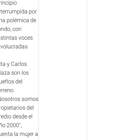
rincipio
nterrumpida por
na polémica de
ondo, con
istintas voces
nvolucradas.
ita y Carlos
aza son los
ueños del
erreno.
Nosotros somos
ropietarios del
redio desde el
ño 2000",
uenta la mujer a