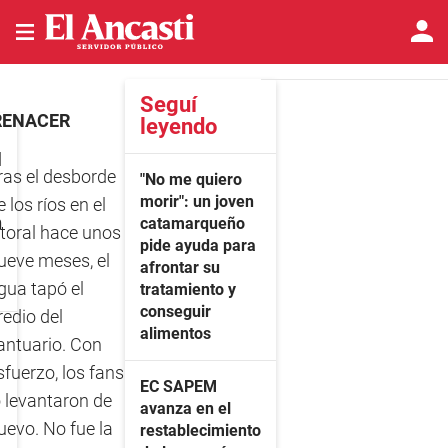
Seguí
ENACER
leyendo
l
ras el desborde
"No me quiero
morir": un joven
e los ríos en el
n
catamarqueño
itoral hace unos
pide ayuda para
ueve meses, el
afrontar su
gua tapó el
tratamiento y
conseguir
redio del
alimentos
antuario. Con
sfuerzo, los fans
EC SAPEM
o levantaron de
avanza en el
uevo. No fue la
restablecimiento