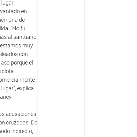
l lugar
evantado en
emoria de
ilda. "No fui
ás al santuario
 estamos muy
eleados con
asa porque él
xplota
omercialmente
l lugar", explica
ancy.
as acusaciones
on cruzadas. De
odo indirecto,