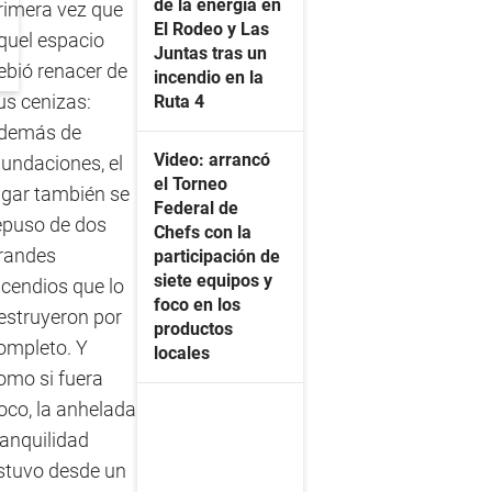
de la energía en
rimera vez que
El Rodeo y Las
quel espacio
Juntas tras un
ebió renacer de
incendio en la
us cenizas:
Ruta 4
demás de
Video: arrancó
nundaciones, el
el Torneo
ugar también se
Federal de
epuso de dos
Chefs con la
randes
participación de
siete equipos y
ncendios que lo
foco en los
estruyeron por
productos
ompleto. Y
locales
omo si fuera
oco, la anhelada
ranquilidad
stuvo desde un