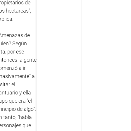
ropietarios de
os hectáreas",
xplica.
Amenazas de
uién? Según
ita, por ese
ntonces la gente
omenzó a ir
masivamente" a
isitar el
antuario y ella
upo que era "el
rincipio de algo".
n tanto, "había
ersonajes que