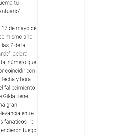
uema tu
antuario".
l 17 de mayo de
se mismo año,
a las 7 de la
arde" -aclara
ita, número que
or coincidir con
a fecha y hora
el fallecimiento
e Gilda tiene
na gran
elevancia entre
os fanáticos- le
rendieron fuego.