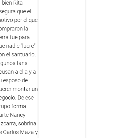
i bien Rita
segura que el
otivo por el que
ompraron la
ierra fue para
ue nadie "lucre"
on el santuario,
lgunos fans
cusan a ella y a
u esposo de
uerer montar un
egocio. De ese
rupo forma
arte Nancy
izcarra, sobrina
e Carlos Maza y