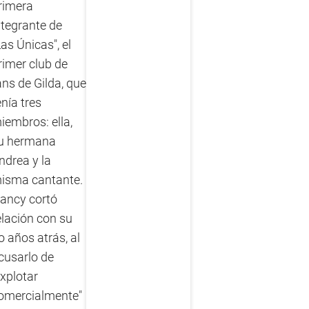
rimera
ntegrante de
Las Únicas", el
rimer club de
ans de Gilda, que
enía tres
iembros: ella,
u hermana
ndrea y la
isma cantante.
ancy cortó
elación con su
ío años atrás, al
cusarlo de
explotar
omercialmente"