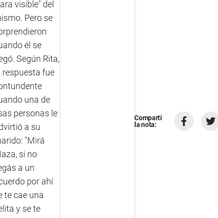
cara visible" del
ismo. Pero se
orprendieron
uando él se
egó. Según Rita,
a respuesta fue
ontundente
uando una de
sas personas le
Compartí
la nota:
dvirtió a su
arido: "Mirá
aza, si no
legás a un
cuerdo por ahí
e te cae una
elita y se te