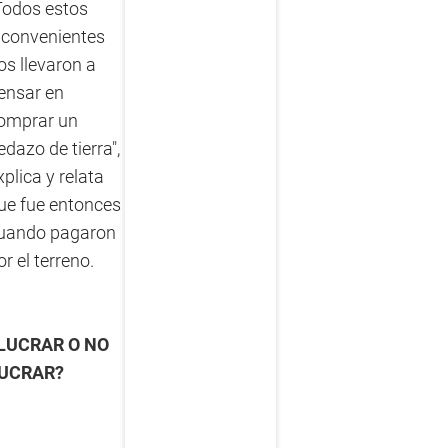
Todos estos
nconvenientes
os llevaron a
ensar en
omprar un
edazo de tierra",
xplica y relata
ue fue entonces
uando pagaron
or el terreno.
LUCRAR O NO
UCRAR?