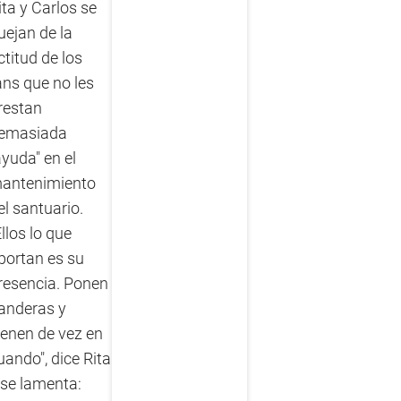
ita y Carlos se
uejan de la
ctitud de los
ans que no les
restan
emasiada
ayuda" en el
antenimiento
el santuario.
Ellos lo que
portan es su
resencia. Ponen
anderas y
ienen de vez en
uando", dice Rita
 se lamenta: