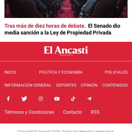
Tras más de diez horas de debate
El Senado dio
media sanción a la Ley de Propiedad Privada
INICIO
POLÍTICA Y ECONOMÍA
POLICIALES
INFORMACIÓN GENERAL
DEPORTES
OPINIÓN
CONTENIDOS
Términos y Condiciones
Contacto
RSS
Copyright El Ancasti 2026. Todos los derechos reservados.