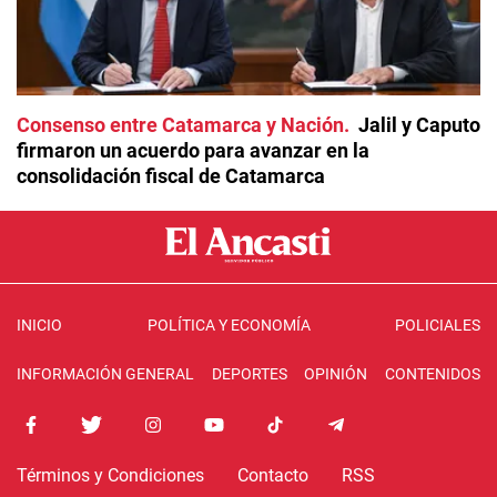
Consenso entre Catamarca y Nación
Jalil y Caputo
firmaron un acuerdo para avanzar en la
consolidación fiscal de Catamarca
INICIO
POLÍTICA Y ECONOMÍA
POLICIALES
INFORMACIÓN GENERAL
DEPORTES
OPINIÓN
CONTENIDOS
Términos y Condiciones
Contacto
RSS