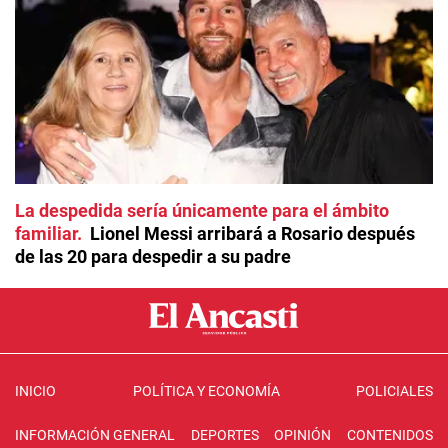
La despedida sería únicamente para el ámbito
familiar
Lionel Messi arribará a Rosario después
de las 20 para despedir a su padre
INICIO
POLÍTICA Y ECONOMÍA
POLICIALES
INFORMACIÓN GENERAL
DEPORTES
OPINIÓN
CONTENIDOS