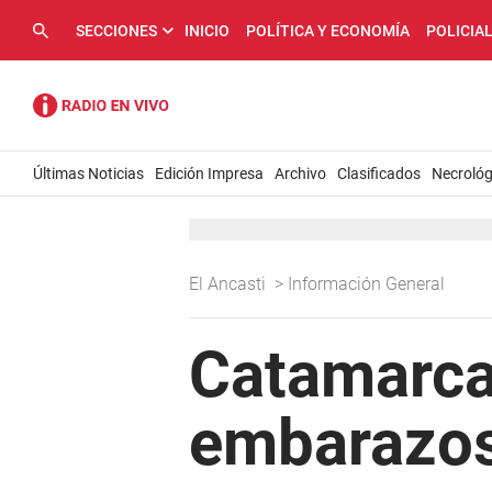
SECCIONES
INICIO
POLÍTICA Y ECONOMÍA
POLICIA
Últimas Noticias
Edición Impresa
Archivo
Clasificados
Necrológ
El Ancasti
>
Información General
Catamarca,
embarazos