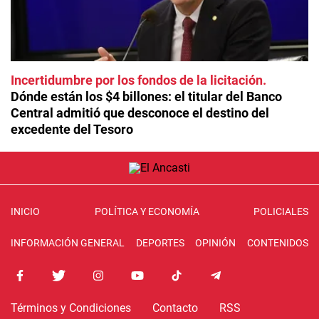
Incertidumbre por los fondos de la licitación
Dónde están los $4 billones: el titular del Banco
Central admitió que desconoce el destino del
excedente del Tesoro
INICIO
POLÍTICA Y ECONOMÍA
POLICIALES
INFORMACIÓN GENERAL
DEPORTES
OPINIÓN
CONTENIDOS
Términos y Condiciones
Contacto
RSS