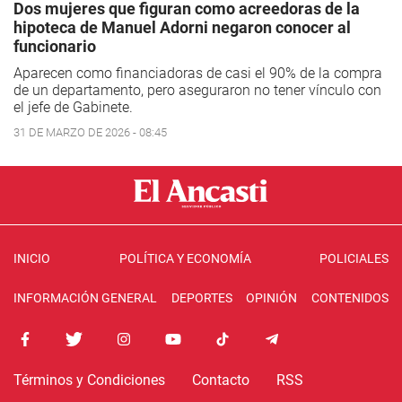
Dos mujeres que figuran como acreedoras de la
hipoteca de Manuel Adorni negaron conocer al
funcionario
Aparecen como financiadoras de casi el 90% de la compra
de un departamento, pero aseguraron no tener vínculo con
el jefe de Gabinete.
31 DE MARZO DE 2026 - 08:45
INICIO
POLÍTICA Y ECONOMÍA
POLICIALES
INFORMACIÓN GENERAL
DEPORTES
OPINIÓN
CONTENIDOS
Términos y Condiciones
Contacto
RSS