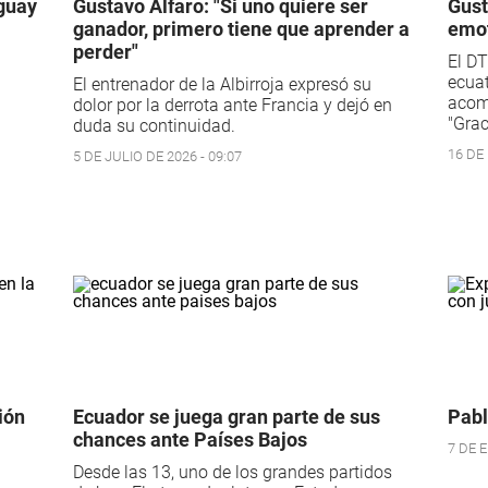
aguay
Gustavo Alfaro: "Si uno quiere ser
Gust
ganador, primero tiene que aprender a
emot
perder"
El DT
ecuat
El entrenador de la Albirroja expresó su
acom
dolor por la derrota ante Francia y dejó en
"Gra
duda su continuidad.
16 DE 
5 DE JULIO DE 2026 - 09:07
ión
Ecuador se juega gran parte de sus
Pabl
chances ante Países Bajos
7 DE E
Desde las 13, uno de los grandes partidos