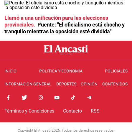
Llamó a una unificación para las elecciones
provinciales
Puente: "El oficialismo está chocho y
tranquilo mientras la oposición esté dividida"
INICIO
POLÍTICA Y ECONOMÍA
POLICIALES
INFORMACIÓN GENERAL
DEPORTES
OPINIÓN
CONTENIDOS
Términos y Condiciones
Contacto
RSS
Copyright El Ancasti 2026. Todos los derechos reservados.