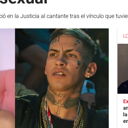
 en la Justicia al cantante tras el vínculo que tu
L
E
an
la
en