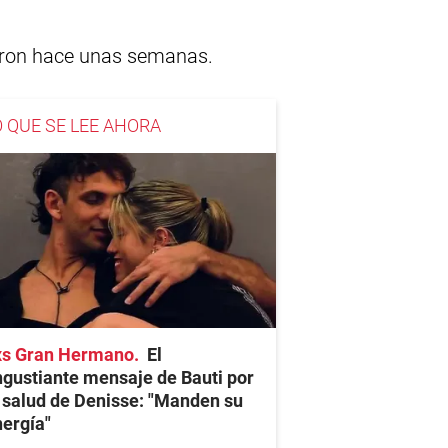
vieron hace unas semanas.
O QUE SE LEE AHORA
xs Gran Hermano
El
gustiante mensaje de Bauti por
 salud de Denisse: "Manden su
ergía"