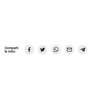
Compartí
la nota: