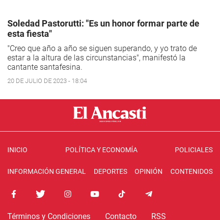
Soledad Pastorutti: "Es un honor formar parte de
esta fiesta"
"Creo que año a año se siguen superando, y yo trato de
estar a la altura de las circunstancias", manifestó la
cantante santafesina.
20 DE JULIO DE 2023 - 18:04
INICIO
POLÍTICA Y ECONOMÍA
POLICIALES
INFORMACIÓN GENERAL
DEPORTES
OPINIÓN
CONTENIDOS
Términos y Condiciones
Contacto
RSS