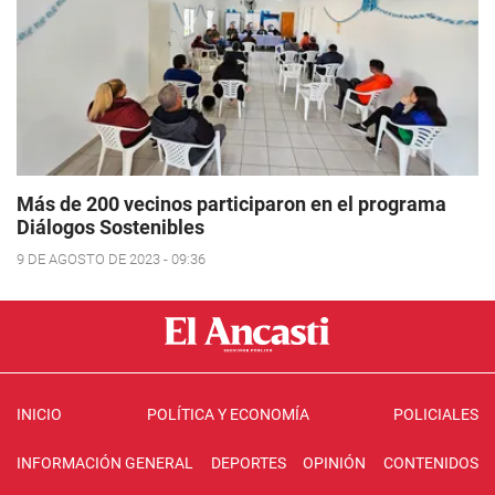
Más de 200 vecinos participaron en el programa
Diálogos Sostenibles
9 DE AGOSTO DE 2023 - 09:36
INICIO
POLÍTICA Y ECONOMÍA
POLICIALES
INFORMACIÓN GENERAL
DEPORTES
OPINIÓN
CONTENIDOS