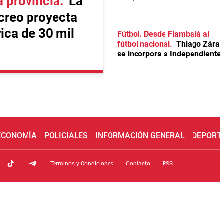
a provincia
La
creo proyecta
ica de 30 mil
Fútbol. Desde Fiambalá al
fútbol nacional
Thiago Zára
se incorpora a Independient
 ECONOMÍA
POLICIALES
INFORMACIÓN GENERAL
DEPOR
Términos y Condiciones
Contacto
RSS