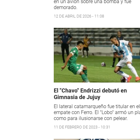
en un avión sobre una bomba y fue
demorado.
12 DE ABRIL DE 2026 - 11:08
El "Chavo" Endrizzi debutó en
Gimnasia de Jujuy
El lateral catamarqueño fue titular en el
empate con Ferro. El "Lobo" armó un pl
como para ilusionarse con pelear.
11 DE FEBRERO DE 2023 - 10:31