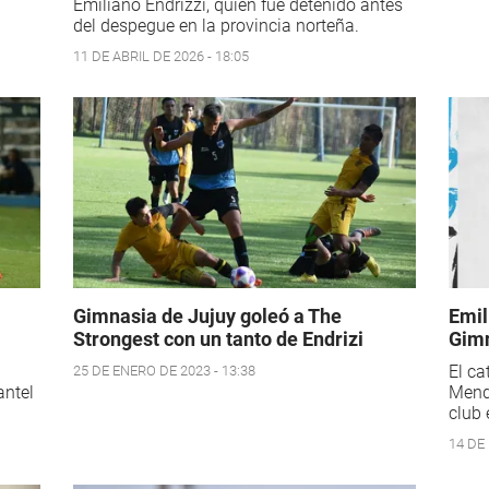
Emiliano Endrizzi, quien fue detenido antes
del despegue en la provincia norteña.
11 DE ABRIL DE 2026 - 18:05
Gimnasia de Jujuy goleó a The
Emil
Strongest con un tanto de Endrizi
Gimn
El c
25 DE ENERO DE 2023 - 13:38
antel
Mendo
club 
14 DE 