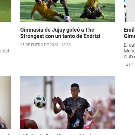
Gimnasia de Jujuy goleó a The
Emil
Strongest con un tanto de Endrizi
Gimn
El c
25 DE ENERO DE 2023 - 13:38
antel
Mendo
club 
14 DE 