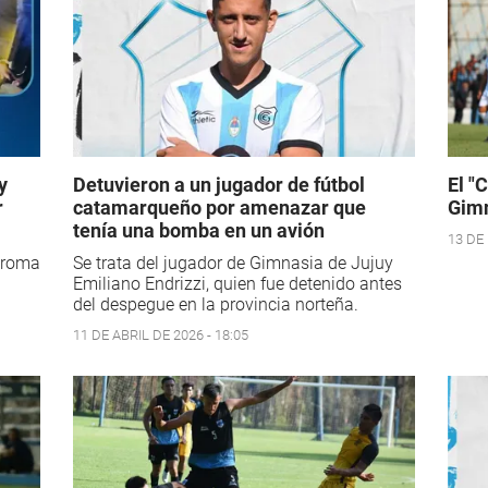
y
Detuvieron a un jugador de fútbol
El "
r
catamarqueño por amenazar que
Gimn
tenía una bomba en un avión
13 DE 
 broma
Se trata del jugador de Gimnasia de Jujuy
Emiliano Endrizzi, quien fue detenido antes
del despegue en la provincia norteña.
11 DE ABRIL DE 2026 - 18:05