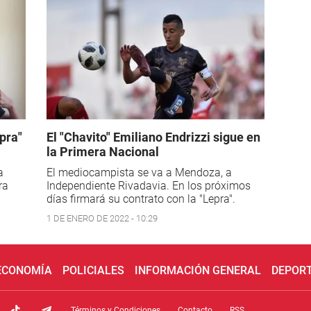
pra"
El "Chavito" Emiliano Endrizzi sigue en
la Primera Nacional
a
El mediocampista se va a Mendoza, a
ra
Independiente Rivadavia. En los próximos
días firmará su contrato con la "Lepra".
1 DE ENERO DE 2022 - 10:29
 ECONOMÍA
POLICIALES
INFORMACIÓN GENERAL
DEPOR
Términos y Condiciones
Contacto
RSS