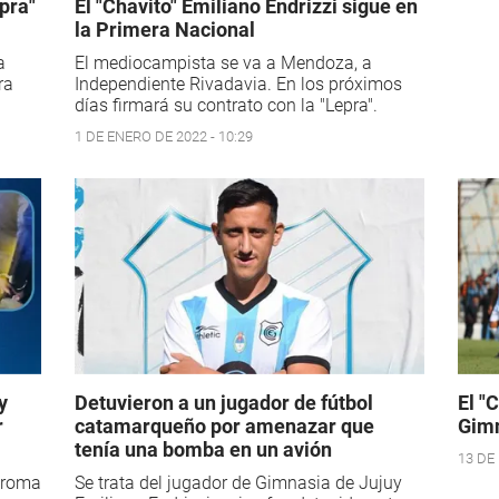
pra"
El "Chavito" Emiliano Endrizzi sigue en
la Primera Nacional
a
El mediocampista se va a Mendoza, a
ra
Independiente Rivadavia. En los próximos
días firmará su contrato con la "Lepra".
1 DE ENERO DE 2022 - 10:29
y
Detuvieron a un jugador de fútbol
El "
r
catamarqueño por amenazar que
Gimn
tenía una bomba en un avión
13 DE 
 broma
Se trata del jugador de Gimnasia de Jujuy