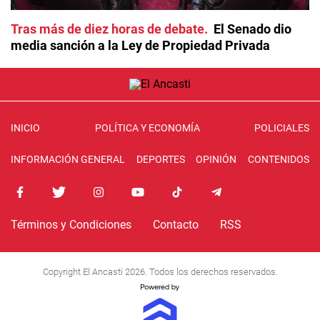
Tras más de diez horas de debate
El Senado dio
media sanción a la Ley de Propiedad Privada
INICIO
POLÍTICA Y ECONOMÍA
POLICIALES
INFORMACIÓN GENERAL
DEPORTES
OPINIÓN
CONTENIDOS
Términos y Condiciones
Contacto
RSS
Copyright El Ancasti 2026. Todos los derechos reservados.