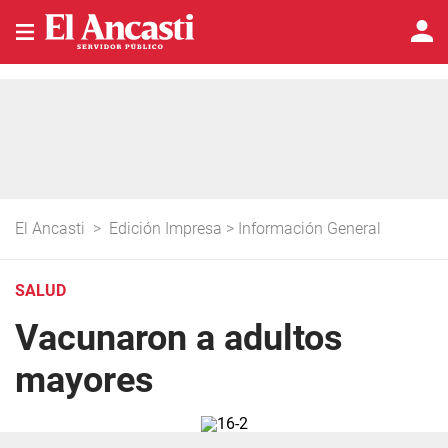
El Ancasti
>
Edición Impresa
>
Información General
SALUD
Vacunaron a adultos
mayores