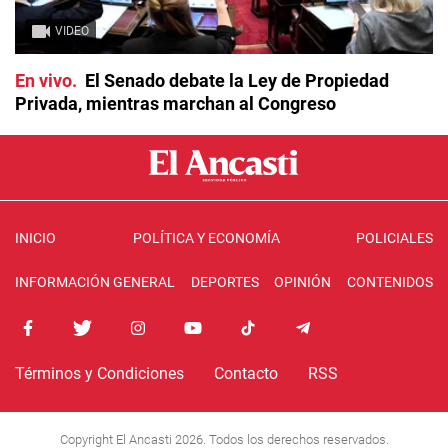
VIDEO
En vivo
El Senado debate la Ley de Propiedad
Privada, mientras marchan al Congreso
INICIO
POLÍTICA Y ECONOMÍA
POLICIALES
INFORMACIÓN GENERAL
DEPORTES
OPINIÓN
CONTENIDOS
Términos y Condiciones
Contacto
RSS
Copyright El Ancasti 2026. Todos los derechos reservados.