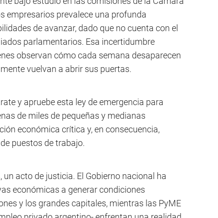
ente bajo estudio en las comisiones de la Cámara
los empresarios prevalece una profunda
ilidades de avanzar, dado que no cuenta con el
 aliados parlamentarios. Esa incertidumbre
uienes observan cómo cada semana desaparecen
mente vuelvan a abrir sus puertas.
trate y apruebe esta ley de emergencia para
cenas de miles de pequeñas y medianas
ión económica crítica y, en consecuencia,
 de puestos de trabajo.
 un acto de justicia. El Gobierno nacional ha
tivas económicas a generar condiciones
iones y los grandes capitales, mientras las PyME
empleo privado argentino- enfrentan una realidad