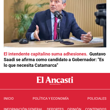
El intendente capitalino suma adhesiones
Gustavo
Saadi se afirma como candidato a Gobernador: "Es
lo que necesita Catamarca"
INICIO
POLÍTICA Y ECONOMÍA
POLICIALES
INFORMACIÓN GENERAL
DEPORTES
OPINIÓN
CONTENIDOS