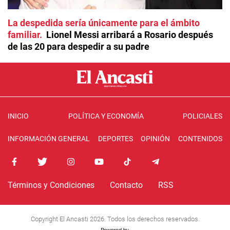
La despedida sería únicamente para el ámbito
familiar
Lionel Messi arribará a Rosario después
de las 20 para despedir a su padre
INICIO
POLÍTICA Y ECONOMÍA
POLICIALES
INFORMACIÓN GENERAL
DEPORTES
OPINIÓN
CONTENIDOS
Términos y Condiciones
Contacto
RSS
Copyright El Ancasti 2026. Todos los derechos reservados.