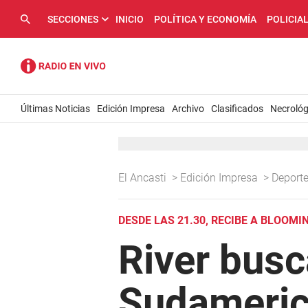
SECCIONES
INICIO
POLÍTICA Y ECONOMÍA
POLICIA
Últimas Noticias
Edición Impresa
Archivo
Clasificados
Necrológ
El Ancasti
>
Edición Impresa
>
Deport
DESDE LAS 21.30, RECIBE A BLOOMI
River busc
Sudameri