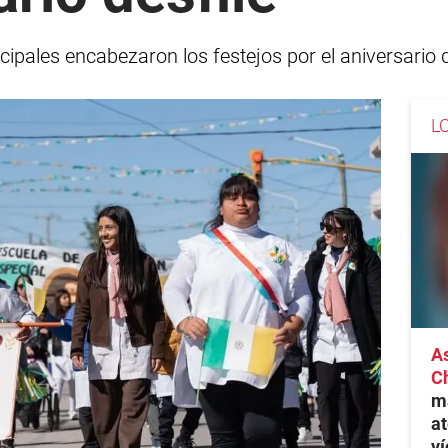
ipales encabezaron los festejos por el aniversario de
L
As
C
ma
at
ví