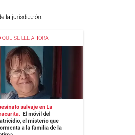
 la jurisdicción.
O QUE SE LEE AHORA
esinato salvaje en La
hacarita
El móvil del
tricidio, el misterio que
ormenta a la familia de la
ctima