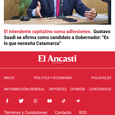
El intendente capitalino suma adhesiones
Gustavo
Saadi se afirma como candidato a Gobernador: "Es
lo que necesita Catamarca"
INICIO
POLÍTICA Y ECONOMÍA
POLICIALES
INFORMACIÓN GENERAL
DEPORTES
OPINIÓN
CONTENIDOS
Términos y Condiciones
Contacto
RSS