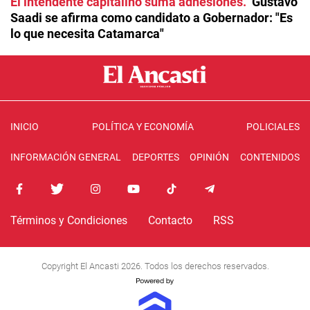
El intendente capitalino suma adhesiones
Gustavo
Saadi se afirma como candidato a Gobernador: "Es
lo que necesita Catamarca"
INICIO
POLÍTICA Y ECONOMÍA
POLICIALES
INFORMACIÓN GENERAL
DEPORTES
OPINIÓN
CONTENIDOS
Términos y Condiciones
Contacto
RSS
Copyright El Ancasti 2026. Todos los derechos reservados.