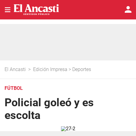
El Ancasti
>
Edición Impresa
>
Deportes
FÚTBOL
Policial goleó y es
escolta