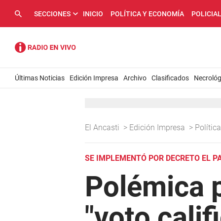
SECCIONES
INICIO
POLÍTICA Y ECONOMÍA
POLICIA
Últimas Noticias
Edición Impresa
Archivo
Clasificados
Necrológ
El Ancasti
>
Edición Impresa
>
Políti
SE IMPLEMENTÓ POR DECRETO EL PA
Polémica p
"voto calif