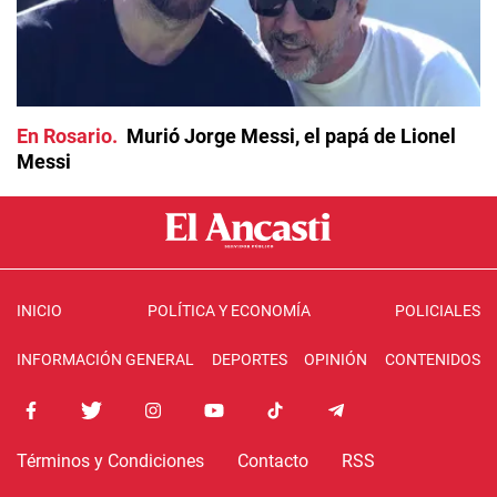
En Rosario
Murió Jorge Messi, el papá de Lionel
Messi
INICIO
POLÍTICA Y ECONOMÍA
POLICIALES
INFORMACIÓN GENERAL
DEPORTES
OPINIÓN
CONTENIDOS
Términos y Condiciones
Contacto
RSS