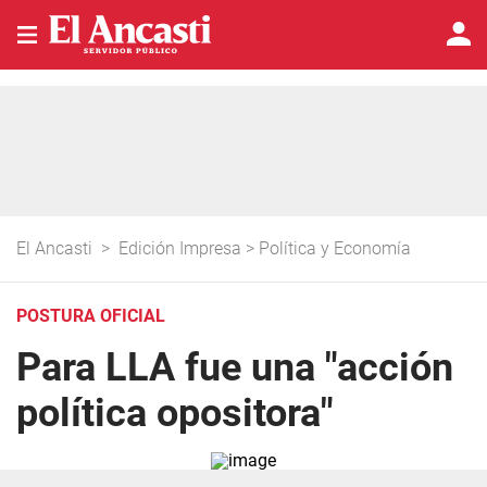
El Ancasti
>
Edición Impresa
>
Política y Economía
POSTURA OFICIAL
Para LLA fue una "acción
política opositora"