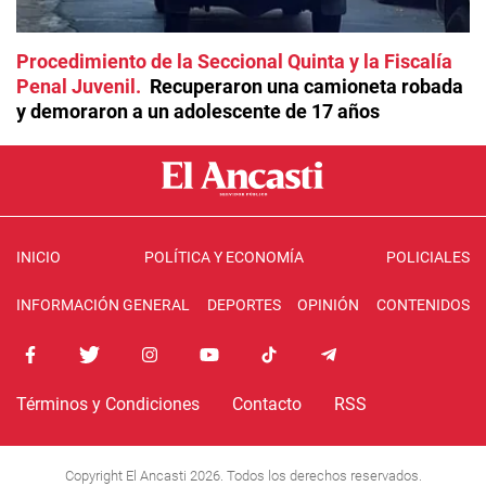
Procedimiento de la Seccional Quinta y la Fiscalía
Penal Juvenil
Recuperaron una camioneta robada
y demoraron a un adolescente de 17 años
INICIO
POLÍTICA Y ECONOMÍA
POLICIALES
INFORMACIÓN GENERAL
DEPORTES
OPINIÓN
CONTENIDOS
Términos y Condiciones
Contacto
RSS
Copyright El Ancasti 2026. Todos los derechos reservados.