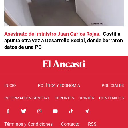
Asesinato del ministro Juan Carlos Rojas
Costilla
apunta otra vez a Desarrollo Social, donde borraron
datos de una PC
INICIO
POLÍTICA Y ECONOMÍA
POLICIALES
INFORMACIÓN GENERAL
DEPORTES
OPINIÓN
CONTENIDOS
Términos y Condiciones
Contacto
RSS