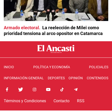
Armado electoral
La reelección de Milei como
prioridad tensiona al arco opositor en Catamarca
INICIO
POLÍTICA Y ECONOMÍA
POLICIALES
INFORMACIÓN GENERAL
DEPORTES
OPINIÓN
CONTENIDOS
Términos y Condiciones
Contacto
RSS