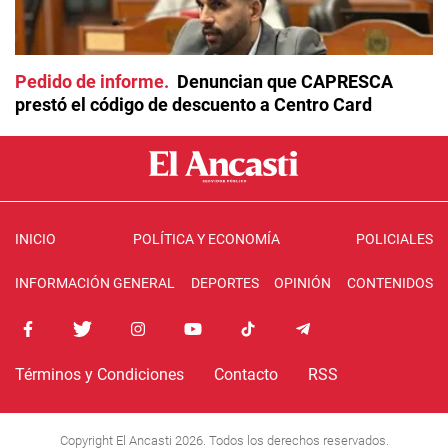
Pedido de informe
Denuncian que CAPRESCA
prestó el código de descuento a Centro Card
INICIO
POLÍTICA Y ECONOMÍA
POLICIALES
INFORMACIÓN GENERAL
DEPORTES
OPINIÓN
CONTENIDOS
Términos y Condiciones
Contacto
RSS
Copyright El Ancasti 2026. Todos los derechos reservados.