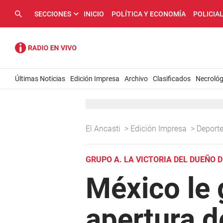
SECCIONES
INICIO
POLÍTICA Y ECONOMÍA
POLICIA
Últimas Noticias
Edición Impresa
Archivo
Clasificados
Necrológ
El Ancasti
>
Edición Impresa
>
Deport
GRUPO A. LA VICTORIA DEL DUEÑO D
México le 
apertura d