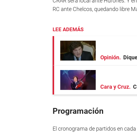
CRAR será local ante Hurones. Y 
RC ante Chelcos, quedando libre M
LEE ADEMÁS
Opinión
Dique
Cara y Cruz
C
Programación
El cronograma de partidos en cada c