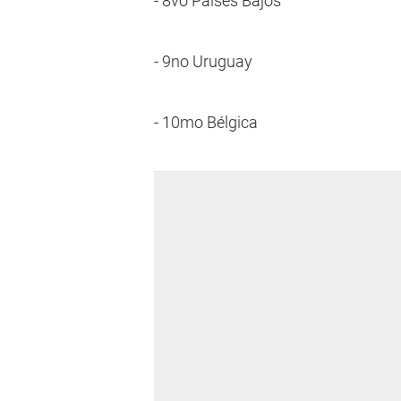
- 8vo Países Bajos
- 9no Uruguay
- 10mo Bélgica