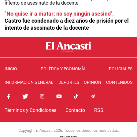
"No quise ir a matar; no soy ningún asesino"
Castro fue condenado a diez años de prisión por el
intento de asesinato de la docente
INICIO
POLÍTICA Y ECONOMÍA
POLICIALES
INFORMACIÓN GENERAL
DEPORTES
OPINIÓN
CONTENIDOS
Términos y Condiciones
Contacto
RSS
Copyright El Ancasti 2026. Todos los derechos reservados.