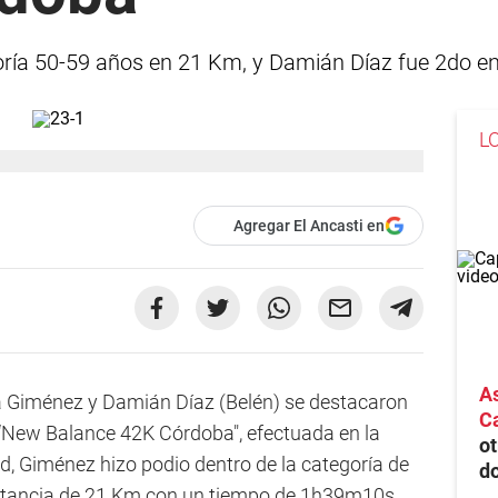
ría 50-59 años en 21 Km, y Damián Díaz fue 2do en
L
Agregar El Ancasti en
As
 Giménez y Damián Díaz (Belén) se destacaron
Ca
“New Balance 42K Córdoba", efectuada en la
ot
d, Giménez hizo podio dentro de la categoría de
do
distancia de 21 Km con un tiempo de 1h39m10s,