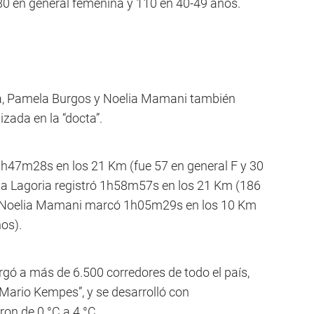
0 en general femenina y 110 en 40-49 años.
ia, Pamela Burgos y Noelia Mamani también
izada en la “docta”.
h47m28s en los 21 Km (fue 57 en general F y 30
cia Lagoria registró 1h58m57s en los 21 Km (186
 y Noelia Mamani marcó 1h05m29s en los 10 Km
os).
ó a más de 6.500 corredores de todo el país,
“Mario Kempes”, y se desarrolló con
on de 0 °C a 4 °C.