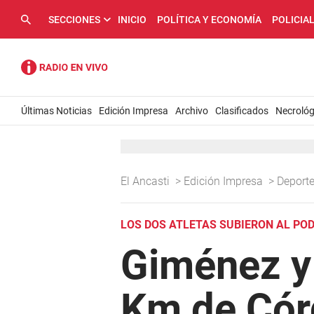
SECCIONES
INICIO
POLÍTICA Y ECONOMÍA
POLICIA
Últimas Noticias
Edición Impresa
Archivo
Clasificados
Necrológ
El Ancasti
>
Edición Impresa
>
Deport
LOS DOS ATLETAS SUBIERON AL POD
Giménez y 
Km de Có