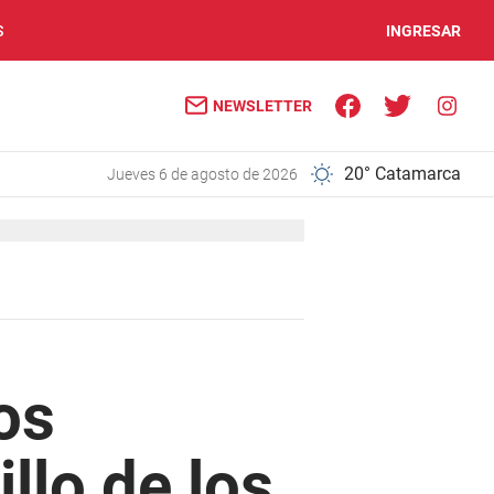
S
INGRESAR
NEWSLETTER
20° Catamarca
jueves 6 de agosto de 2026
os
llo de los