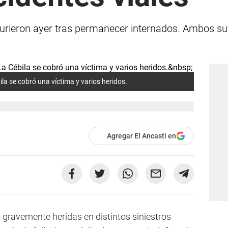
murieron ayer tras permanecer internados. Ambos suf
bila se cobró una víctima y varios heridos.
Agregar El Ancasti en
gravemente heridas en distintos siniestros