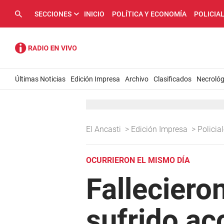
SECCIONES
INICIO
POLÍTICA Y ECONOMÍA
POLICIA
Últimas Noticias
Edición Impresa
Archivo
Clasificados
Necrológ
El Ancasti
>
Edición Impresa
>
Policia
OCURRIERON EL MISMO DÍA
Falleciero
sufrido ac