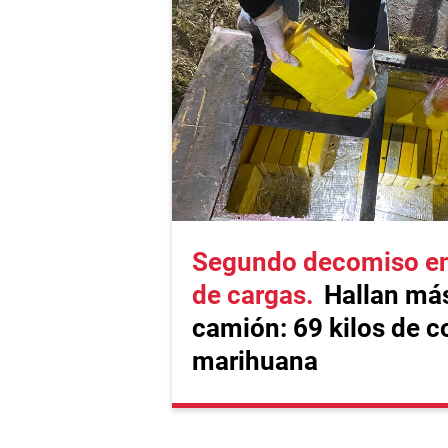
Segundo decomiso en 
de cargas
Hallan más
camión: 69 kilos de c
marihuana