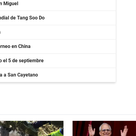
an Miguel
ndial de Tang Soo Do
s
torneo en China
lo el 5 de septiembre
a a San Cayetano