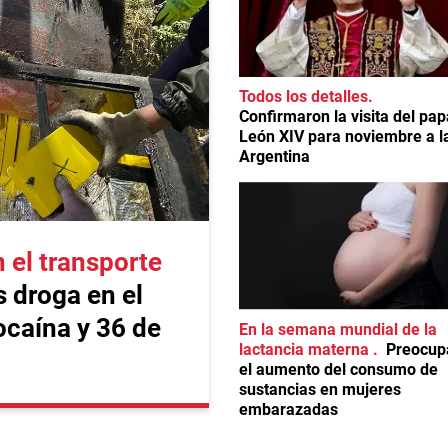
Todos los detalles
Confirmaron la visita del pap
León XIV para noviembre a l
Argentina
el transporte
 droga en el
ocaína y 36 de
En la semana mundial de la
lactancia materna
Preocup
el aumento del consumo de
sustancias en mujeres
embarazadas