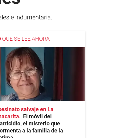
ales e indumentaria.
O QUE SE LEE AHORA
esinato salvaje en La
hacarita
El móvil del
tricidio, el misterio que
ormenta a la familia de la
ctima