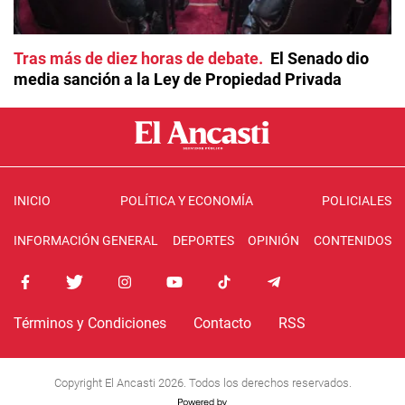
Tras más de diez horas de debate
El Senado dio
media sanción a la Ley de Propiedad Privada
INICIO
POLÍTICA Y ECONOMÍA
POLICIALES
INFORMACIÓN GENERAL
DEPORTES
OPINIÓN
CONTENIDOS
Términos y Condiciones
Contacto
RSS
Copyright El Ancasti 2026. Todos los derechos reservados.