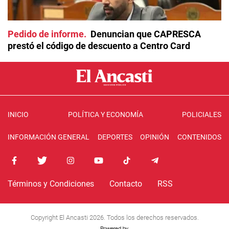
Pedido de informe
Denuncian que CAPRESCA
prestó el código de descuento a Centro Card
INICIO
POLÍTICA Y ECONOMÍA
POLICIALES
INFORMACIÓN GENERAL
DEPORTES
OPINIÓN
CONTENIDOS
Términos y Condiciones
Contacto
RSS
Copyright El Ancasti 2026. Todos los derechos reservados.