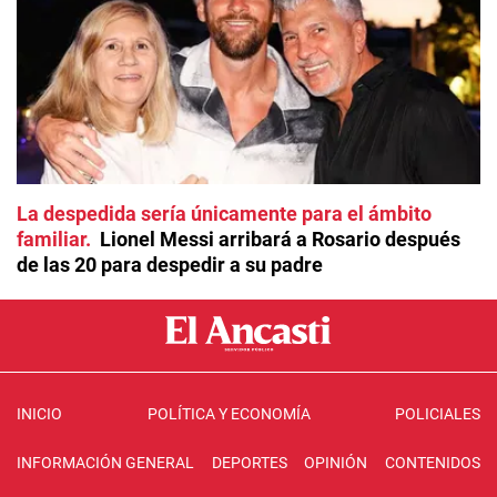
La despedida sería únicamente para el ámbito
familiar
Lionel Messi arribará a Rosario después
de las 20 para despedir a su padre
INICIO
POLÍTICA Y ECONOMÍA
POLICIALES
INFORMACIÓN GENERAL
DEPORTES
OPINIÓN
CONTENIDOS