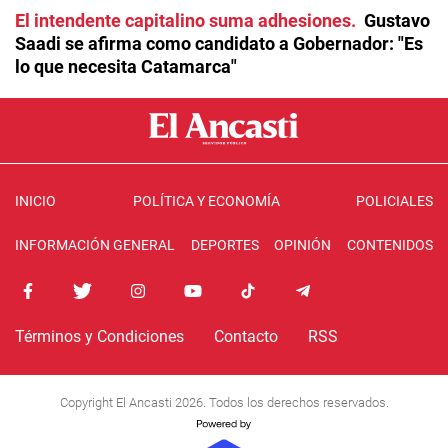
El intendente capitalino suma adhesiones
Gustavo
Saadi se afirma como candidato a Gobernador: "Es
lo que necesita Catamarca"
INICIO
POLÍTICA Y ECONOMÍA
POLICIALES
INFORMACIÓN GENERAL
DEPORTES
OPINIÓN
CONTENIDOS
Términos y Condiciones
Contacto
RSS
Copyright El Ancasti 2026. Todos los derechos reservados.