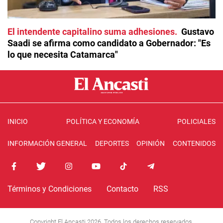
El intendente capitalino suma adhesiones
Gustavo
Saadi se afirma como candidato a Gobernador: "Es
lo que necesita Catamarca"
INICIO
POLÍTICA Y ECONOMÍA
POLICIALES
INFORMACIÓN GENERAL
DEPORTES
OPINIÓN
CONTENIDOS
Términos y Condiciones
Contacto
RSS
Copyright El Ancasti 2026. Todos los derechos reservados.