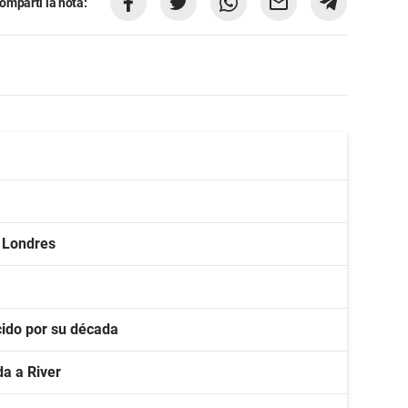
ompartí la nota:
n Londres
ido por su década
a a River