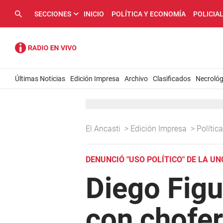
SECCIONES
INICIO
POLÍTICA Y ECONOMÍA
POLICIA
Últimas Noticias
Edición Impresa
Archivo
Clasificados
Necrológ
El Ancasti
>
Edición Impresa
>
Políti
DENUNCIÓ "USO POLÍTICO" DE LA U
Diego Figu
con chofer