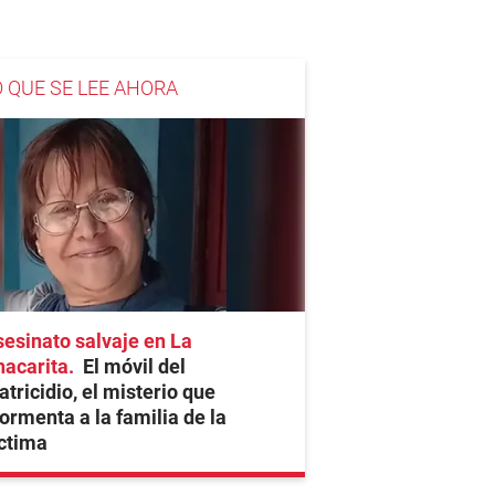
O QUE SE LEE AHORA
esinato salvaje en La
hacarita
El móvil del
tricidio, el misterio que
ormenta a la familia de la
ctima