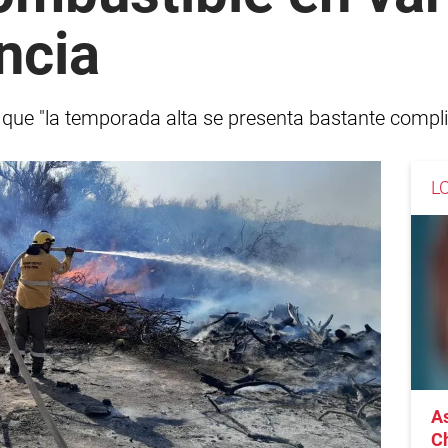
ncia
ió que "la temporada alta se presenta bastante compl
L
As
C