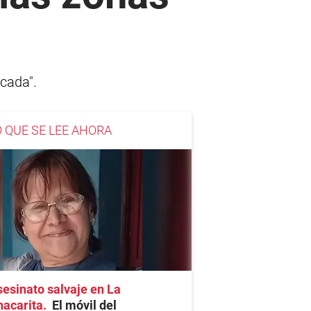
icada".
O QUE SE LEE AHORA
esinato salvaje en La
hacarita
El móvil del