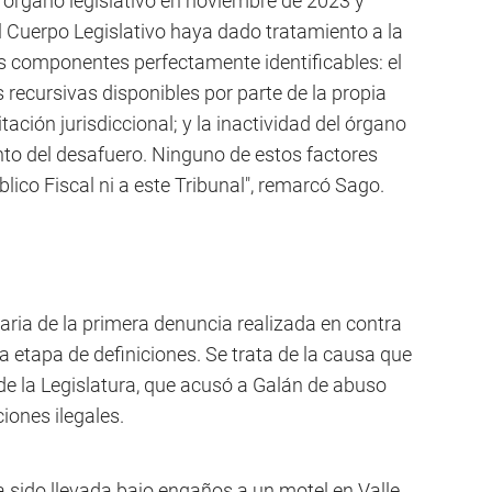
l órgano legislativo en noviembre de 2023 y
el Cuerpo Legislativo haya dado tratamiento a la
os componentes perfectamente identificables: el
s recursivas disponibles por parte de la propia
ación jurisdiccional; y la inactividad del órgano
ento del desafuero. Ninguno de estos factores
blico Fiscal ni a este Tribunal", remarcó Sago.
maria de la primera denuncia realizada en contra
a etapa de definiciones. Se trata de la causa que
de la Legislatura, que acusó a Galán de abuso
iones ilegales.
a sido llevada bajo engaños a un motel en Valle