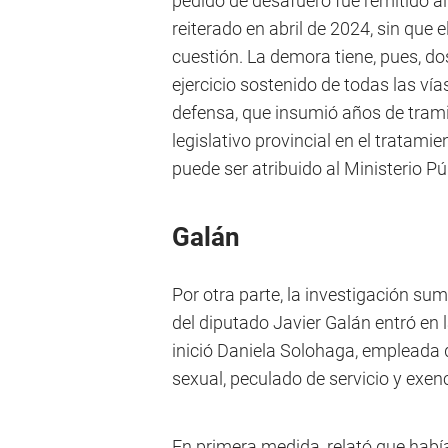
pedido de desafuero fue remitido a
reiterado en abril de 2024, sin que 
cuestión. La demora tiene, pues, d
ejercicio sostenido de todas las vía
defensa, que insumió años de tramit
legislativo provincial en el tratami
puede ser atribuido al Ministerio Pú
Galán
Por otra parte, la investigación su
del diputado Javier Galán entró en l
inició Daniela Solohaga, empleada 
sexual, peculado de servicio y exenc
En primera medida, relató que habí